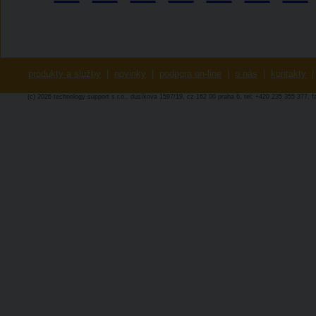
produkty a služby
|
novinky
|
podpora on-line
|
o nás
|
kontakty
|
(c) 2026 technology-support s.r.o., dusíkova 1597/19, cz-162 00 praha 6, tel: +420 235 355 377, 