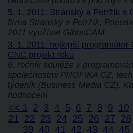
GibbsCAM podložka pod myš s v
5. 1. 2011: Stránský a Petržík s
firma Stránský a Petržík, Pneumat
2011 využívat GibbsCAM
3. 1. 2011: nejlepší programátor
CNC projekt roku
6. ročník soutěže v programová
společnostmi PROFIKA CZ, tech
týdeník (Business Media CZ), Ka
hodnocení
<<
1
2
3
4
5
6
7
8
9
10
21
22
23
24
25
26
27
28
39
40
41
42
43
44
45