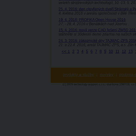
veletrh strojírenských technologií, 10.-13. 5. 2
25. 4. 2016: den otevřených dveří Stránský a Pe
4. května 2016 v areálu společnosti v Bílé Tř
19. 4. 2016: PROFIKA Open House 2016
27. - 28. 4. 2016 v Benátkách nad Jizerou
15. 4. 2016: nová verze CAD řešení ZW3D 20
stáhněte si 30denní demo zdarma na našich s
24. 3. 2016: zákaznické dny TAJMAC-ZPS 201
21. a 22.4. 2016, areál TAJMAC-ZPS, a.s. Zlín
<<
1
2
3
4
5
6
7
8
9
10
11
12
13
produkty a služby
|
novinky
|
podpora o
(c) 2026 technology-support s.r.o., dusíkova 1597/19, cz