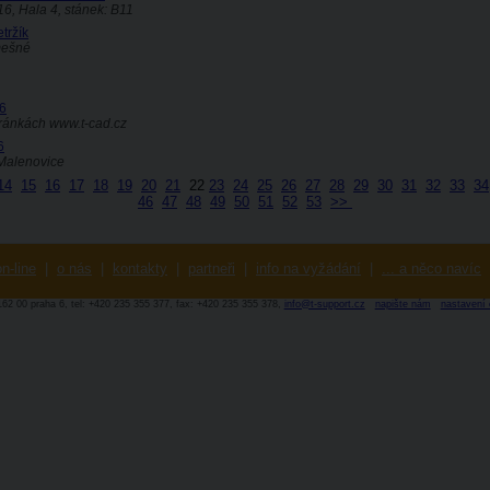
016, Hala 4, stánek: B11
tržík
emešné
16
tránkách www.t-cad.cz
6
-Malenovice
14
15
16
17
18
19
20
21
22
23
24
25
26
27
28
29
30
31
32
33
34
46
47
48
49
50
51
52
53
>>
n-line
|
o nás
|
kontakty
|
partneři
|
info na vyžádání
|
... a něco navíc
-162 00 praha 6, tel: +420 235 355 377, fax: +420 235 355 378,
info@t-support.cz
napište nám
nastavení 