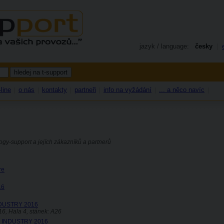
jazyk / language:
česky
|
line
o nás
kontakty
partneři
info na vyžádání
... a něco navíc
|
|
|
|
|
|
ogy-support a jejích zákazníků a partnerů
re
16
INDUSTRY 2016
016, Hala 4, stánek: A26
OR INDUSTRY 2016