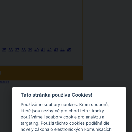
35
36
37
38
39
40
41
42
43
44
45
|
cookies
Tato stránka používá Cookies!
Používáme soubory cookies. Krom souborů,
které jsou nezbytné pro chod této stránky
používáme i soubory cookie pro analýzu a
targeting. Použití těchto cookies podléhá dle
novely zákona o elektronických komunikacích