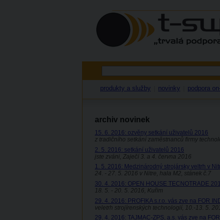
produkty a služby
novinky
podpora on-
|
|
archiv novinek
15. 6. 2016: ozvěny setkání uživatelů 2016
z tradičního setkání zaměstnanců firmy technol
2. 5. 2016: setkání uživatelů 2016
jste zváni, Zaječí 3. a 4. června 2016
1. 5. 2016: Medzinárodný strojársky veltrh v Nit
24. - 27. 5. 2016 v Nitre, hala M2, stánek č.7
30. 4. 2016: OPEN HOUSE TECNOTRADE 20
18. 5. - 20. 5. 2016, Kuřim
29. 4. 2016: PROFIKA s.r.o. vás zve na FOR 
veletrh strojírenských technologií, 10.-13. 5. 2
29. 4. 2016: TAJMAC-ZPS, a.s. vás zve na F