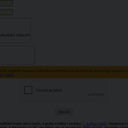
líčka vyjádříte souhlas s přijímáním informací od společnosti technology-support s.
ích údajů.
zníkům trvale něco navíc, a proto vznikly i stránky
"... a něco navíc"
. Registrací
k literatuře o CNC obrábění, ale i k novinkám. Vaše názory, postřehy i kome