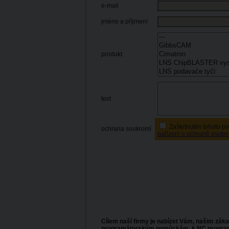
e-mail
jméno a příjmení
produkt
text
Zaškrtnutím tohoto po
ochrana soukromí
nařízení o ochraně osobn
Cílem naší firmy je nabízet Vám, našim záka
programátorským pomůckám, k NC programům, 