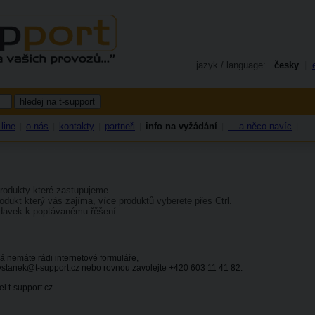
jazyk / language:
česky
|
line
o nás
kontakty
partneři
info na vyžádání
... a něco navíc
|
|
|
|
|
|
rodukty které zastupujeme.
odukt který vás zajíma, více produktů vyberete přes Ctrl.
davek k poptávanému řěšení.
já nemáte rádi internetové formuláře,
 vstanek@t-support.cz nebo rovnou zavolejte +420 603 11 41 82.
el t-support.cz