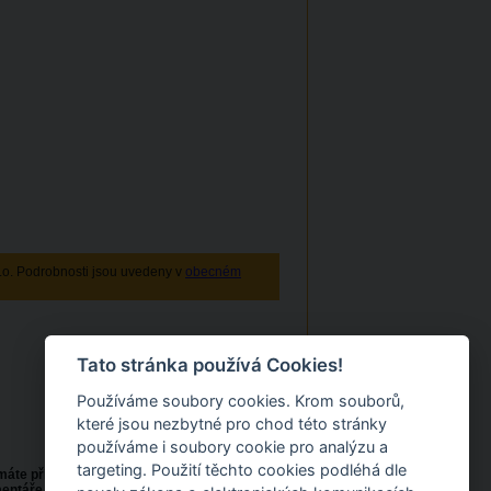
r.o. Podrobnosti jsou uvedeny v
obecném
Tato stránka používá Cookies!
Používáme soubory cookies. Krom souborů,
které jsou nezbytné pro chod této stránky
používáme i soubory cookie pro analýzu a
targeting. Použití těchto cookies podléhá dle
 máte přístup k technologickým a
ntáře k naší práci prosím zasílejte na naše