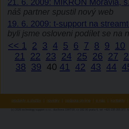
21. 6. 2009: MIKRON Moravia, s
náš partner spustil nový web
19. 6. 2009: t-support na streamt
byli jsme osloveni podílet se na 
<<
1
2
3
4
5
6
7
8
9
10
21
22
23
24
25
26
27
2
38
39
40
41
42
43
44
4
produkty a služby
|
novinky
|
podpora on-line
|
o nás
|
kontakty
|
(c) 2026 technology-support s.r.o., dusíkova 1597/19, cz-162 00 praha 6, tel: +420 235 355 377, 