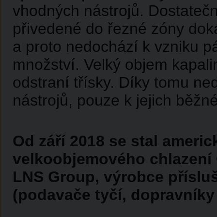
vhodných nástrojů. Dostatečn
přivedené do řezné zóny doká
a proto nedochází k vzniku p
množství. Velký objem kapalin
odstraní třísky. Díky tomu 
nástrojů, pouze k jejich běž
Od září 2018 se stal ameri
velkoobjemového chlazení
LNS Group, výrobce přísluš
(podavače tyčí, dopravníky t