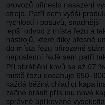
provozů přineslo nasazení vy
stroje. Patří sem vyšší prod
rychlostí i posuvů, snadnější 
lepší odvod z místa řezu a ta
nástrojů, které díky přesně 
do místa řezu přirozeně stárn
neposlední řadě sem patří tak
Při obrábění kovů se až 97 %
místě řezu dosahuje 650–800 
každá běžná chladicí kapalina
začne bránit přísunu nové ka
správně aplikované vysokotl