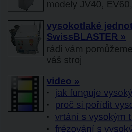
modely JV40, EV60
vysokotlaké jedno
SwissBLASTER »
rádi vám pomůžeme v
váš stroj
video »
·
jak funguje vysoký
·
proč si pořídit vy
·
vrtání s vysokým 
·
frézování s vysok