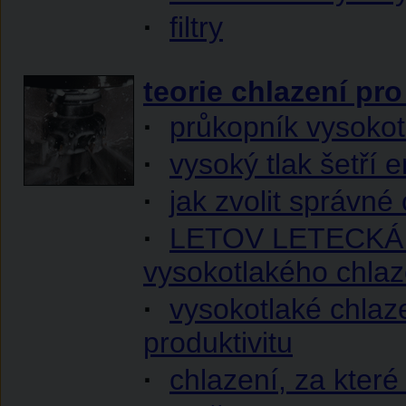
·
filtry
teorie chlazení pro
·
průkopník vysokot
·
vysoký tlak šetří 
·
jak zvolit správné
·
LETOV LETECKÁ V
vysokotlakého chl
·
vysokotlaké chlaze
produktivitu
·
chlazení, za kter