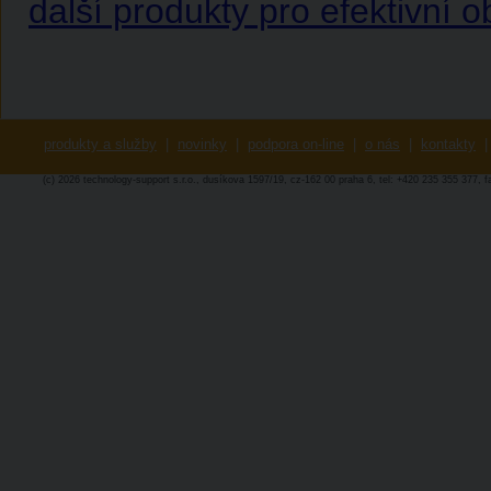
další produkty pro efektivní 
produkty a služby
|
novinky
|
podpora on-line
|
o nás
|
kontakty
|
(c) 2026 technology-support s.r.o., dusíkova 1597/19, cz-162 00 praha 6, tel: +420 235 355 377, 