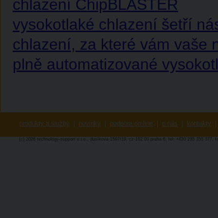
chlazení ChipBLASTER
vysokotlaké chlazení šetří nás
chlazení, za které vám vaše 
plně automatizované vysokot
produkty a služby
|
novinky
|
podpora on-line
|
o nás
|
kontakty
|
(c) 2026 technology-support s.r.o., dusíkova 1597/19, cz-162 00 praha 6, tel: +420 235 355 377, 