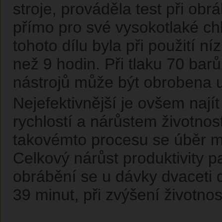
stroje, prováděla test při ob
přímo pro své vysokotlaké ch
tohoto dílu byla při použití n
než 9 hodin. Při tlaku 70 bar
nástrojů může být obrobena u
Nejefektivnější je ovšem naj
rychlostí a nárůstem životnost
takovémto procesu se úběr ma
Celkový nárůst produktivity p
obrábění se u dávky dvaceti dí
39 minut, při zvýšení životnos