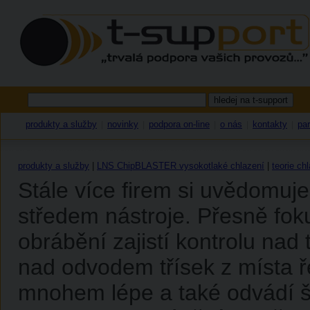
produkty a služby
novinky
podpora on-line
o nás
kontakty
par
|
|
|
|
|
produkty a služby
|
LNS ChipBLASTER vysokotlaké chlazení
|
teorie ch
Stále více firem si uvědomuj
středem nástroje. Přesně fok
obrábění zajistí kontrolu nad 
nad odvodem třísek z místa ř
mnohem lépe a také odvádí š