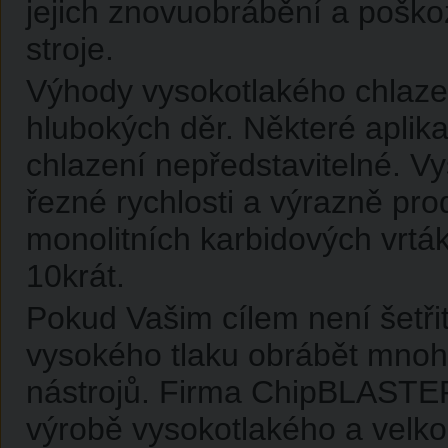
jejich znovuobrábění a poško
stroje.
Výhody vysokotlakého chlazení
hlubokých děr. Některé aplik
chlazení nepředstavitelné. 
řezné rychlosti a výrazně prod
monolitních karbidových vrták
10krát.
Pokud Vašim cílem není šetři
vysokého tlaku obrábět mnohem
nástrojů. Firma ChipBLASTER,
výrobě vysokotlakého a velk