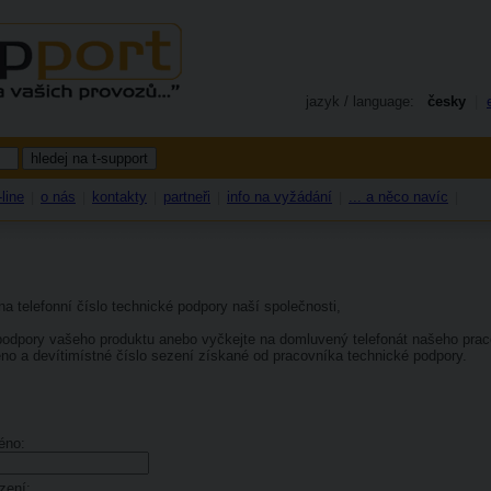
jazyk / language:
česky
|
line
o nás
kontakty
partneři
info na vyžádání
... a něco navíc
|
|
|
|
|
|
a telefonní číslo technické podpory naší společnosti,
é podpory vašeho produktu anebo vyčkejte na domluvený telefonát našeho prac
no a devítimístné číslo sezení získané od pracovníka technické podpory.
éno:
zení: