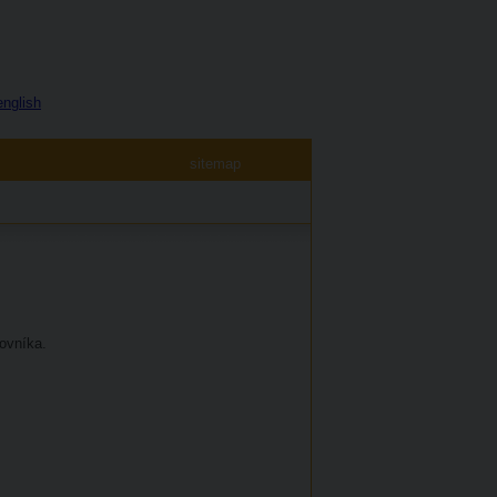
english
sitemap
ovníka.