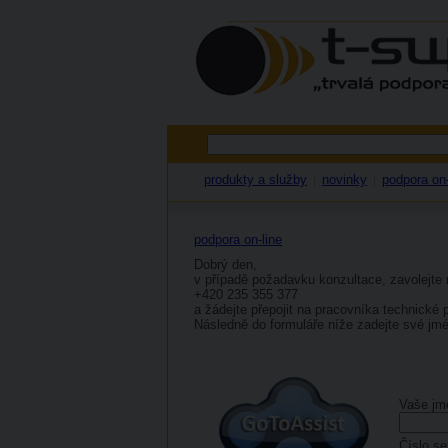
produkty a služby
novinky
podpora on-
|
|
podpora on-line
Dobrý den,
v případě požadavku konzultace, zavolejte n
+420 235 355 377
a žádejte přepojit na pracovníka technick
Následně do formuláře níže zadejte své jmé
Vaše jm
Číslo se