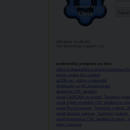
děkujeme za důvěru,
tým technology-support s.r.o.
podrubriky podpora on-line:
dálková diagnostika a on-line konzultace G
poslat soubor do t-support
a2100 cnc, otázky a odpovědi
neobávejte se NC programování
akademie CNC obrábění
seriál CAD/CAM ve výrobě, Technický tyde
seriál Výběr vhodného CNC obráběcího stro
seriál Řezné nástroje, Technický tydeník, 
seriál Upínače nástrojů, Technický tydeník,
seriál Konstrukce CNC obráběcích strojů, T
weby zajímavé