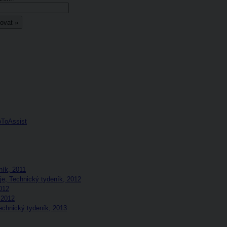
oToAssist
ník, 2011
je, Technický tydeník, 2012
2012
 2012
echnický tydeník, 2013