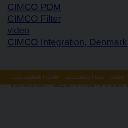
CIMCO PDM
CIMCO Filter
video
CIMCO Integration, Denmark
produkty a služby
|
novinky
|
podpora on-line
|
o nás
|
kontakty
|
(c) 2026 technology-support s.r.o., dusíkova 1597/19, cz-162 00 praha 6, tel: +420 235 355 377, 