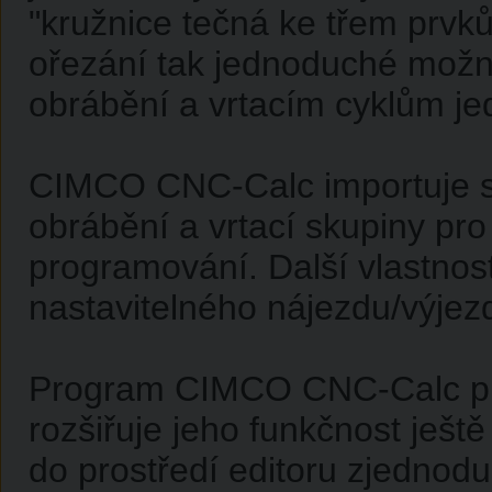
"kružnice tečná ke třem prvků
ořezání tak jednoduché možno
obrábění a vrtacím cyklům j
CIMCO CNC-Calc importuje 
obrábění a vrtací skupiny pr
programování. Další vlastnos
nastavitelného nájezdu/výje
Program CIMCO CNC-Calc pra
rozšiřuje jeho funkčnost ješt
do prostředí editoru zjednod