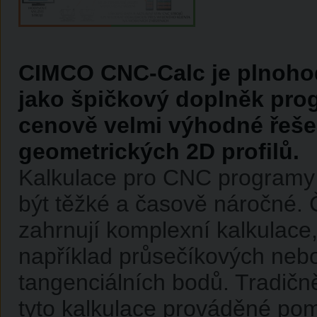
CIMCO CNC-Calc je plnohod
jako špičkový doplněk prog
cenově velmi výhodné řeše
geometrických 2D profilů.
Kalkulace pro CNC program
být těžké a časově náročné. 
zahrnují komplexní kalkulace
například průsečíkových neb
tangenciálních bodů. Tradičn
tyto kalkulace prováděné po