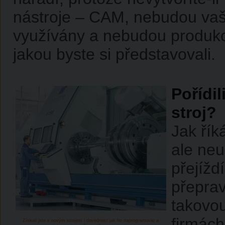
nástroje – CAM, nebudou vaše
využívány a nebudou produko
jakou byste si představovali.
Pořídil
stroj?
Jak řík
ale neu
přejížd
přeprav
takovou
firmách
Získali jste s novým strojem i dovednost jak ho naprogramovat a