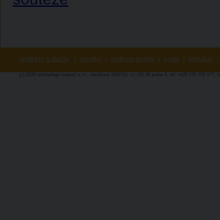
produkty a služby
|
novinky
|
podpora on-line
|
o nás
|
kontakty
|
(c) 2026 technology-support s.r.o., dusíkova 1597/19, cz-162 00 praha 6, tel: +420 235 355 377, 