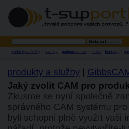
produkty a služby
novinky
podpora on-line
o nás
kontakty
par
|
|
|
|
|
produkty a služby
|
GibbsCA
Jaký zvolit CAM pro produk
Zkusme se nyní společně zam
správného CAM systému pro v
byli schopni plně využít vaši 
nářadí, protože nevytvoříte-l