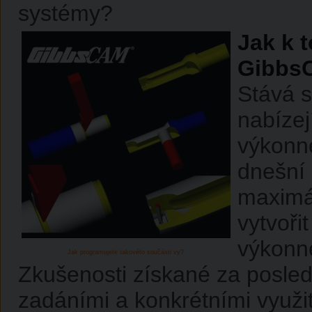
systémy?
Jak k 
Gibbs
Stává s
nabízej
výkonné
dnešní 
maximál
vytvoři
výkonné
Jak programujete takovéto součásti vy?
Zkušenosti získané za poslední
zadáními a konkrétními využit