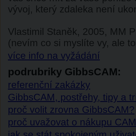
vývoj, který zdaleka není uko
Vlastimil Staněk, 2005, MM 
(nevím co si myslíte vy, ale to
více info na vyžádání
podrubriky GibbsCAM:
referenční zakázky
GibbsCAM, postřehy, tipy a tr
proč volit zrovna GibbsCAM?
proč uvažovat o nákupu CAM
jak se stát spokojeným uživa