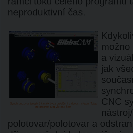
rámci toku celého programu t
neproduktivní čas.
Kdykol
možno p
a vizuá
jak vše
součas
synchro
CNC sys
Synchronizovat jenotlivé kanály bývá problém i u dvouch vřeten. Takto
lze programovat vřeten i šest
nástroj
polotovar/polotovar a odstra