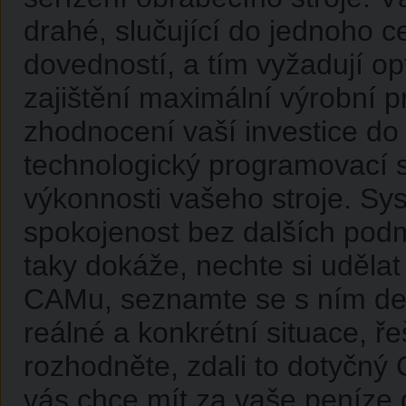
drahé, slučující do jednoho c
dovedností, a tím vyžadují o
zajištění maximální výrobní p
zhodnocení vaší investice do
technologický programovací s
výkonnosti vašeho stroje. S
spokojenost bez dalších podm
taky dokáže, nechte si uděla
CAMu, seznamte se s ním det
reálné a konkrétní situace, ř
rozhodněte, zdali to dotyčný 
vás chce mít za vaše peníze d