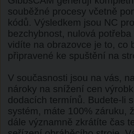
GibbsCAM generují kompletn
souběžné procesy včetně po
kódů. Výsledkem jsou NC pro
bezchybnost, nulová potřeba 
vidíte na obrazovce je to, c
připravené ke spuštění na stro
V současnosti jsou na vás, na
nároky na snížení cen výrobk
dodacích termínů. Budete-li
systém, máte 100% záruku, že
dále významně zkrátíte čas t
seřízení obráběcího stroje. V