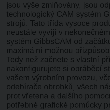
jsou výše zmiňovány, jsou od
technologický CAM systém G
strojů. Tato třída vysoce pro
neustále vyvíjí v nekonečném 
systém GibbsCAM od začátku 
maximální možnou přizpůsobiv
Tedy než začnete s vlastní p
nakonfigurujete si obráběcí s
vašem výrobním provozu, vče
odebírače obrobků, všech nás
protivřetena a dalšího pomocn
potřebné grafické pomůcky pr