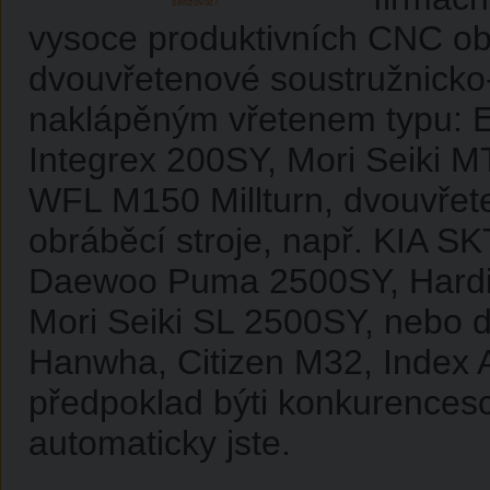
seřizovat?
vysoce produktivních CNC obr
dvouvřetenové soustružnicko-
naklápěným vřetenem typu: 
Integrex 200SY, Mori Seiki
WFL M150 Millturn, dvouvřet
obráběcí stroje, např. KIA 
Daewoo Puma 2500SY, Hardi
Mori Seiki SL 2500SY, nebo 
Hanwha, Citizen M32, Index 
předpoklad býti konkurences
automaticky jste.