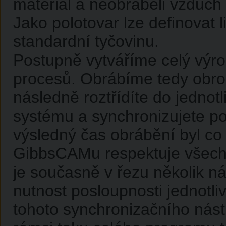
materiál a neobráběli vzduc
Jako polotovar lze definovat li
standardní tyčovinu.
Postupně vytváříme celý výrob
procesů. Obrábíme tedy obro
následně roztřídíte do jednot
systému a synchronizujete po
výsledný čas obrábění byl co 
GibbsCAMu respektuje všechny
je současně v řezu několik ná
nutnost posloupnosti jednotl
tohoto synchronizačního nást