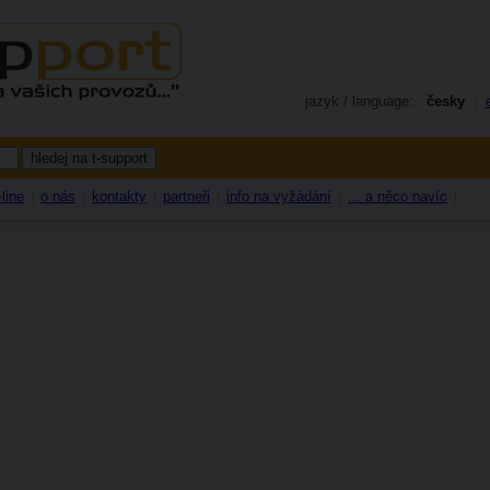
jazyk / language:
česky
|
line
o nás
kontakty
partneři
info na vyžádání
... a něco navíc
|
|
|
|
|
|