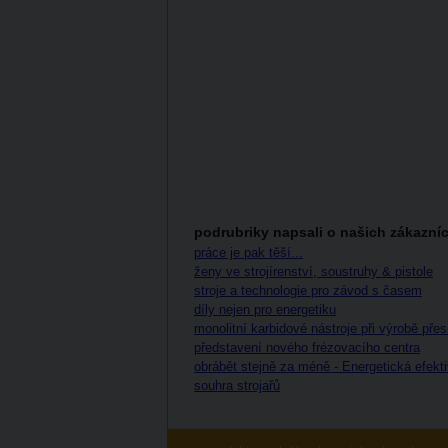
podrubriky napsali o našich zákazníc
práce je pak těší...
ženy ve strojírenství, soustruhy & pistole
stroje a technologie pro závod s časem
díly nejen pro energetiku
monolitní karbidové nástroje při výrobě pře
představení nového frézovacího centra
obrábět stejně za méně - Energetická efekti
souhra strojařů