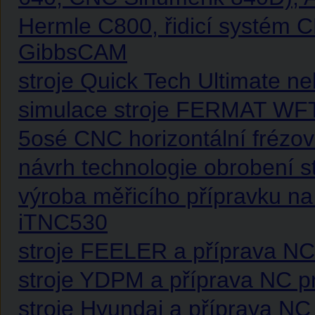
Hermle C800, řidicí systém
GibbsCAM
stroje Quick Tech Ultimate 
simulace stroje FERMAT WF
5osé CNC horizontální frézo
návrh technologie obrobení s
výroba měřicího přípravku na
iTNC530
stroje FEELER a příprava NC 
stroje YDPM a příprava NC pr
stroje Hyundai a příprava NC