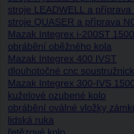
stroje LEADWELL a příprava 
stroje QUASER a příprava NC
Mazak Integrex i-200ST 150
obrábění oběžného kola
Mazak Integrex 400 IVST
dlouhotočné cnc soustružnic
Mazak Integrex 300-IVS 150
kuželové ozubené kolo
obrábění oválné vložky zámk
lidská ruka
řetězové kolo