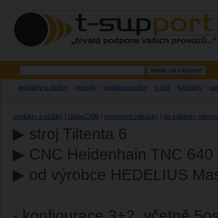
produkty a služby
novinky
podpora on-line
o nás
kontakty
par
|
|
|
|
|
produkty a služby
|
GibbsCAM
|
referenční zakázky
|
na zakázky odpoví
▶ stroj Tiltenta 6
▶ CNC Heidenhain TNC 640
▶ od výrobce HEDELIUS Mas
- konfigurace 3+2, včetně 5os