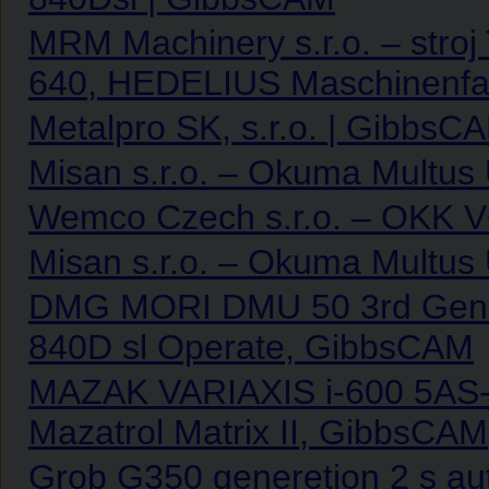
MRM Machinery s.r.o. – stroj
640, HEDELIUS Maschinenfa
Metalpro SK, s.r.o. | GibbsC
Misan s.r.o. – Okuma Multu
Wemco Czech s.r.o. – OKK 
Misan s.r.o. – Okuma Multu
DMG MORI DMU 50 3rd Gener
840D sl Operate, GibbsCAM
MAZAK VARIAXIS i-600 5AS-
Mazatrol Matrix II, GibbsCAM
Grob G350 generetion 2 s au