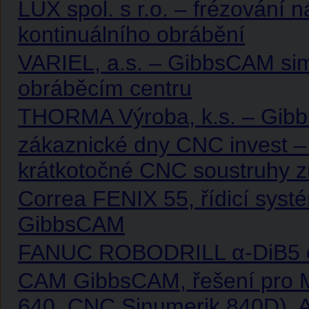
LUX spol. s r.o. – frézován
kontinuálního obrábění
VARIEL, a.s. – GibbsCAM sim
obráběcím centru
THORMA Výroba, k.s. – Gibb
zákaznické dny CNC invest – 
krátkotočné CNC soustruhy 
Correa FENIX 55, řídicí sys
GibbsCAM
FANUC ROBODRILL α-DiB5 o
CAM GibbsCAM, řešení pro 
640, CNC Sinumerik 840D), A