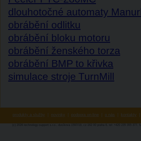
dlouhotočné automaty Manur
obrábění odlitku
obrábění bloku motoru
obrábění ženského torza
obrábění BMP to křivka
simulace stroje TurnMill
produkty a služby
|
novinky
|
podpora on-line
|
o nás
|
kontakty
|
(c) 2026 technology-support s.r.o., dusíkova 1597/19, cz-162 00 praha 6, tel: +420 235 355 377, 