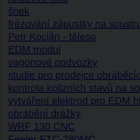
šnek
frézování zápustky na soustru
Petr Kocián - těleso
EDM modul
vagonové podvozky
studie pro prodejce obráběcíc
kontrola kolizních stavů na s
vytváření elektrod pro EDM h
obrábění drážky
WRF 130 CNC
Feeler FTC-280MC