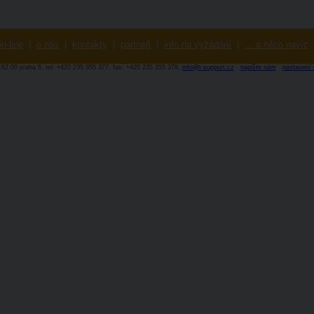
n-line
|
o nás
|
kontakty
|
partneři
|
info na vyžádání
|
... a něco navíc
-162 00 praha 6, tel: +420 235 355 377, fax: +420 235 355 378,
info@t-support.cz
napište nám
nastavení 