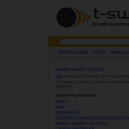
produkty a služby
novinky
podpora on-
|
|
produkty a služby
|
Cimatron
Zde
jsme pro vás vytvořili rubriku s postřeh
Tato rubrika v sekci Cimatron pro registrov
stránkách.
podrubriky Cimatron:
řešení
videa
reference v ČR
CAD/CAM Cimatron Electrode Solution ke s
Cimatron, postřehy, tipy a triky…
Cimatron dokumentace