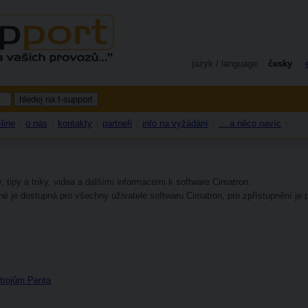
jazyk / language:
česky
|
line
o nás
kontakty
partneři
info na vyžádání
... a něco navíc
|
|
|
|
|
|
y, tipy a triky, videa a dalšími informacemi k software Cimatron.
ané je dostupná pro všechny uživatele softwaru Cimatron, pro zpřístupnění j
trojům Penta