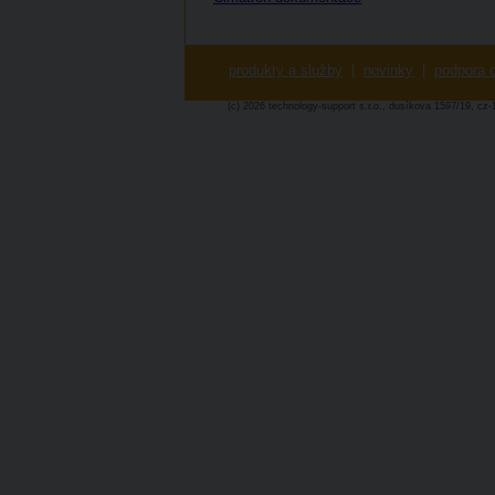
produkty a služby
|
novinky
|
podpora o
(c) 2026 technology-support s.r.o., dusíkova 1597/19, cz