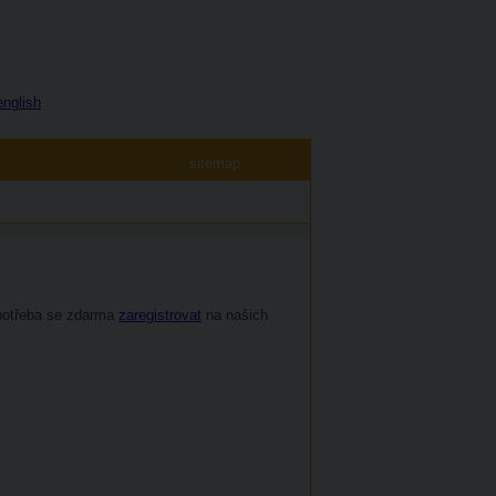
english
sitemap
e potřeba se zdarma
zaregistrovat
na našich