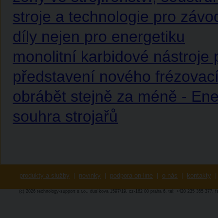
stroje a technologie pro záv
díly nejen pro energetiku
monolitní karbidové nástroje 
představení nového frézovac
obrábět stejně za méně - Ener
souhra strojařů
produkty a služby
|
novinky
|
podpora on-line
|
o nás
|
kontakty
|
(c) 2026 technology-support s.r.o., dusíkova 1597/19, cz-162 00 praha 6, tel: +420 235 355 377, 