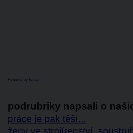
Powered by
Issuu
podrubriky napsali o naši
práce je pak těší...
ženy ve strojírenství, soustru