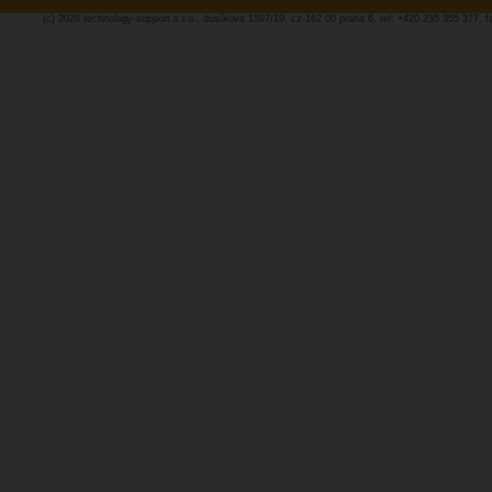
(c) 2026 technology-support s.r.o., dusíkova 1597/19, cz-162 00 praha 6, tel: +420 235 355 377, 