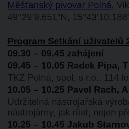
Měšťanský pivovar Polná
, Vi
49°29’9.651″N, 15°43’10.188
Program Setkání uživatelů 
09.30 – 09.45 zahájení
09.45 – 10.05 Radek Pípa, TK
TKZ Polná, spol. s r.o., 114 
10.05 – 10.25 Pavel Rach,
Udržitelná nástrojařská výro
nástrojárny, jak růst, nejen př
10.25 – 10.45 Jakub Starn