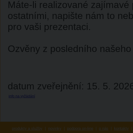
Máte-li realizované zajímavé p
ostatními, napište nám to neb
pro vaši prezentaci.
Ozvěny z posledního našeho 
datum zveřejnění: 15. 5. 202
info na vyžádání
produkty a služby
|
novinky
|
podpora on-line
|
o nás
|
kontakty
|