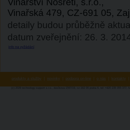
Vinařství Nosreti, s.r.o.,
Vinařská 479, CZ-691 05, Zaj
detaily budou průběžně aktua
datum zveřejnění: 26. 3. 201
info na vyžádání
produkty a služby
|
novinky
|
podpora on-line
|
o nás
|
kontakty
|
(c) 2026 technology-support s.r.o., dusíkova 1597/19, cz-162 00 praha 6, tel: +420 235 355 377, 