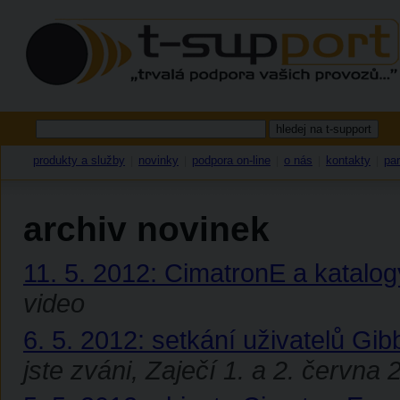
produkty a služby
novinky
podpora on-line
o nás
kontakty
par
|
|
|
|
|
archiv novinek
11. 5. 2012: CimatronE a katalog
video
6. 5. 2012: setkání uživatelů G
jste zváni, Zaječí 1. a 2. června