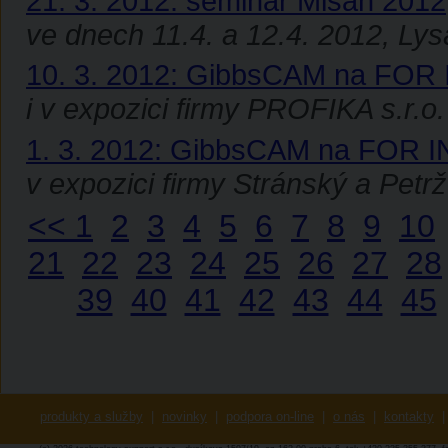
21. 3. 2012: seminář Misan 2012
ve dnech 11.4. a 12.4. 2012, Ly
10. 3. 2012: GibbsCAM na FO
i v expozici firmy PROFIKA s.r.o.
1. 3. 2012: GibbsCAM na FOR
v expozici firmy Stránský a Petrž
<<
1
2
3
4
5
6
7
8
9
10
21
22
23
24
25
26
27
28
39
40
41
42
43
44
45
produkty a služby
|
novinky
|
podpora on-line
|
o nás
|
kontakty
|