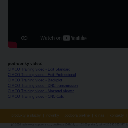
podrubriky video:
CIMCO Training video - Edit Standard
CIMCO Training video - Edit Professional
CIMCO Training video - Backplot
CIMCO Training video - DNC transmission
CIMCO Training video - Mazatrol viewer
CIMCO Training video - CNC-Calc
produkty a služby
|
novinky
|
podpora on-line
|
o nás
|
kontakty
|
(c) 2026 technology-support s.r.o., dusíkova 1597/19, cz-162 00 praha 6, tel: +420 235 355 377, 