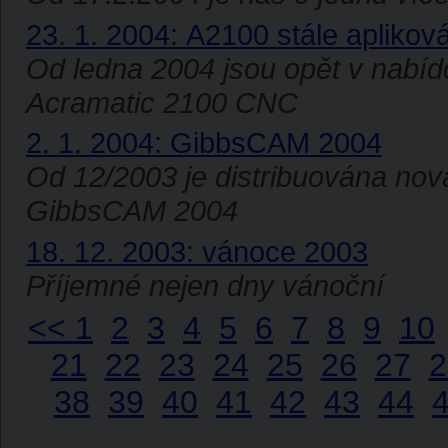
23. 1. 2004: A2100 stále aplikov
Od ledna 2004 jsou opět v nabídc
Acramatic 2100 CNC
2. 1. 2004: GibbsCAM 2004
Od 12/2003 je distribuována nov
GibbsCAM 2004
18. 12. 2003: vánoce 2003
Příjemné nejen dny vánoční
<<
1
2
3
4
5
6
7
8
9
10
21
22
23
24
25
26
27
2
38
39
40
41
42
43
44