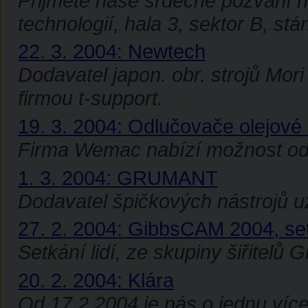
Přijměte naše srdečné pozvání na
technologií, hala 3, sektor B, stá
22. 3. 2004: Newtech
Dodavatel japon. obr. strojů Mori
firmou t-support.
19. 3. 2004: Odlučovače olejové
Firma Wemac nabízí možnost odz
1. 3. 2004: GRUMANT
Dodavatel špičkových nástrojů uz
27. 2. 2004: GibbsCAM 2004, se
Setkání lidí, ze skupiny šiřitelů
20. 2. 2004: Klára
Od 17.2.2004 je nás o jednu víc