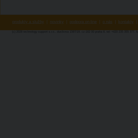
produkty a služby
|
novinky
|
podpora on-line
|
o nás
|
kontakty
|
(c) 2026 technology-support s.r.o., dusíkova 1597/19, cz-162 00 praha 6, tel: +420 235 355 377, 