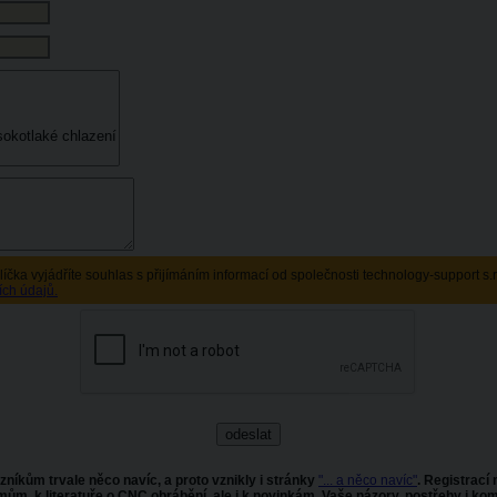
líčka vyjádříte souhlas s přijímáním informací od společnosti technology-support s.
ích údajů.
zníkům trvale něco navíc, a proto vznikly i stránky
"... a něco navíc"
. Registrací
k literatuře o CNC obrábění, ale i k novinkám. Vaše názory, postřehy i kome