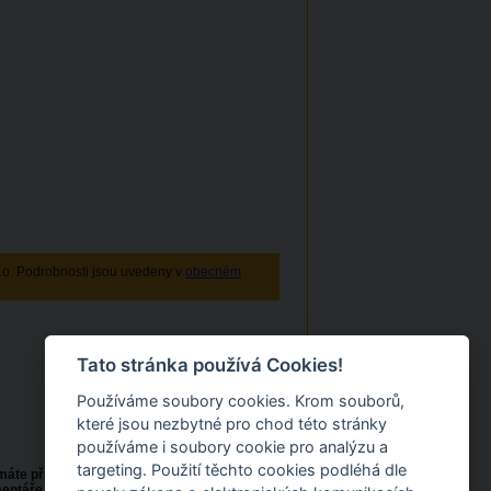
r.o. Podrobnosti jsou uvedeny v
obecném
Tato stránka používá Cookies!
Používáme soubory cookies. Krom souborů,
které jsou nezbytné pro chod této stránky
používáme i soubory cookie pro analýzu a
targeting. Použití těchto cookies podléhá dle
 máte přístup k technologickým a
ntáře k naší práci prosím zasílejte na naše