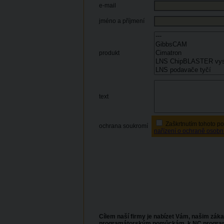
e-mail
jméno a příjmení
produkt
text
Zaškrtnutím tohoto po
ochrana soukromí
nařízení o ochraně osobn
Cílem naší firmy je nabízet Vám, našim záka
programátorským pomůckám, k NC programům, 