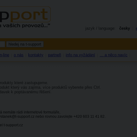
jazyk / language:
česky
|
n-line
o nás
kontakty
partneři
info na vyžádání
... a něco navíc
|
|
|
|
|
|
rodukty které zastupujeme.
odukt který vás zajíma, více produktů vyberete přes Ctrl.
davek k poptávanému řěšení.
já nemáte rádi internetové formuláře,
 vstanek@t-support.cz nebo rovnou zavolejte +420 603 11 41 82.
el t-support.cz